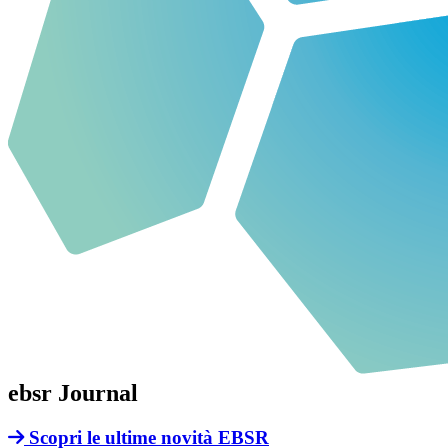
ebsr
Journal
Scopri le ultime novità EBSR