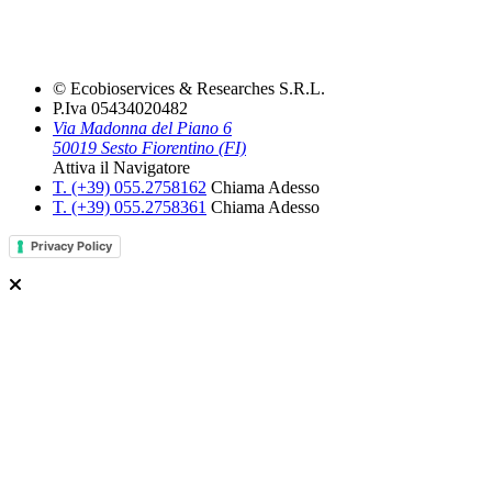
© Ecobioservices & Researches S.R.L.
P.Iva 05434020482
Via Madonna del Piano 6
50019 Sesto Fiorentino (FI)
Attiva il Navigatore
T. (+39­) 055.2758162­
Chiama Adesso
T. (+39­) 055.2758361­
Chiama Adesso
Privacy Policy