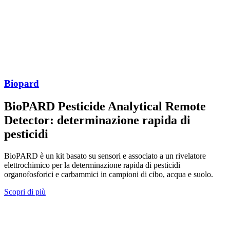
I
q
a
Biopard
I
a
BioPARD Pesticide Analytical Remote
I
Detector: determinazione rapida di
n
S
pesticidi
s
BioPARD è un kit basato su sensori e associato a un rivelatore
S
elettrochimico per la determinazione rapida di pesticidi
organofosforici e carbammici in campioni di cibo, acqua e suolo.
Scopri di più