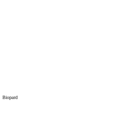
Biopard
S