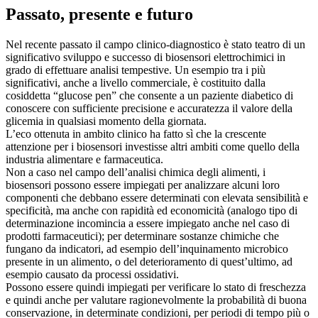
Passato, presente e futuro
Nel recente passato il campo clinico-diagnostico è stato teatro di un
significativo sviluppo e successo di biosensori elettrochimici in
grado di effettuare analisi tempestive. Un esempio tra i più
significativi, anche a livello commerciale, è costituito dalla
cosiddetta “glucose pen” che consente a un paziente diabetico di
conoscere con sufficiente precisione e accuratezza il valore della
glicemia in qualsiasi momento della giornata.
L’eco ottenuta in ambito clinico ha fatto sì che la crescente
attenzione per i biosensori investisse altri ambiti come quello della
industria alimentare e farmaceutica.
Non a caso nel campo dell’analisi chimica degli alimenti, i
biosensori possono essere impiegati per analizzare alcuni loro
componenti che debbano essere determinati con elevata sensibilità e
specificità, ma anche con rapidità ed economicità (analogo tipo di
determinazione incomincia a essere impiegato anche nel caso di
prodotti farmaceutici); per determinare sostanze chimiche che
fungano da indicatori, ad esempio dell’inquinamento microbico
presente in un alimento, o del deterioramento di quest’ultimo, ad
esempio causato da processi ossidativi.
Possono essere quindi impiegati per verificare lo stato di freschezza
e quindi anche per valutare ragionevolmente la probabilità di buona
conservazione, in determinate condizioni, per periodi di tempo più o